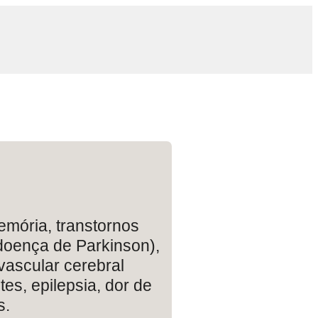
mória, transtornos
doença de Parkinson),
vascular cerebral
es, epilepsia, dor de
s.