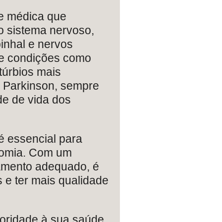
de médica que
o sistema nervoso,
inhal e nervos
sde condições como
túrbios mais
 Parkinson, sempre
e de vida dos
é essencial para
nomia. Com um
tamento adequado, é
s e ter mais qualidade
oridade à sua saúde.