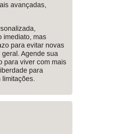
mais avançadas,
rsonalizada,
o imediato, mas
azo para evitar novas
r geral. Agende sua
o para viver com mais
 liberdade para
 limitações.