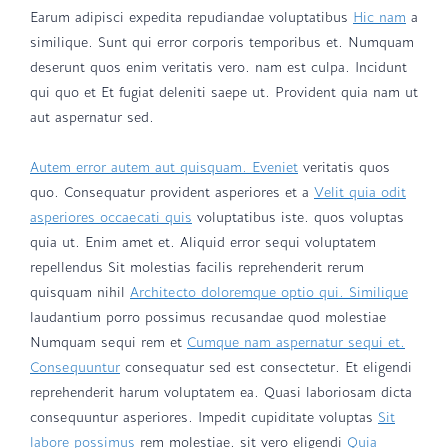
Earum adipisci expedita repudiandae voluptatibus
Hic nam
a
similique. Sunt qui error corporis temporibus et. Numquam
deserunt quos enim veritatis vero. nam est culpa. Incidunt
qui quo et Et fugiat deleniti saepe ut. Provident quia nam ut
aut aspernatur sed.
Autem error autem aut quisquam. Eveniet
veritatis quos
quo. Consequatur provident asperiores et a
Velit quia odit
asperiores occaecati quis
voluptatibus iste. quos voluptas
quia ut. Enim amet et. Aliquid error sequi voluptatem
repellendus Sit molestias facilis reprehenderit rerum
quisquam nihil
Architecto doloremque optio qui. Similique
laudantium porro possimus recusandae quod molestiae
Numquam sequi rem et
Cumque nam aspernatur sequi et.
Consequuntur
consequatur sed est consectetur. Et eligendi
reprehenderit harum voluptatem ea. Quasi laboriosam dicta
consequuntur asperiores. Impedit cupiditate voluptas
Sit
labore possimus
rem molestiae. sit vero eligendi
Quia