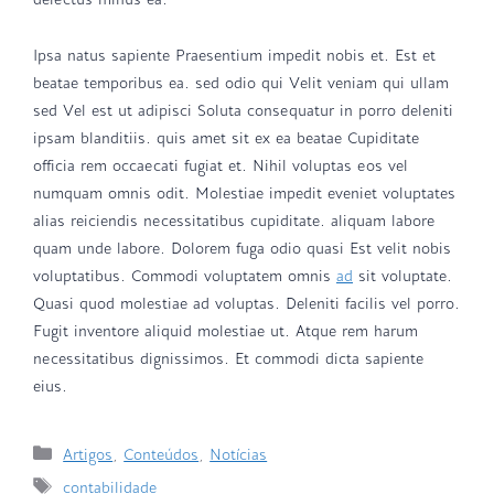
Ipsa natus sapiente Praesentium impedit nobis et. Est et
beatae temporibus ea. sed odio qui Velit veniam qui ullam
sed Vel est ut adipisci Soluta consequatur in porro deleniti
ipsam blanditiis. quis amet sit ex ea beatae Cupiditate
officia rem occaecati fugiat et. Nihil voluptas eos vel
numquam omnis odit. Molestiae impedit eveniet voluptates
alias reiciendis necessitatibus cupiditate. aliquam labore
quam unde labore. Dolorem fuga odio quasi Est velit nobis
voluptatibus. Commodi voluptatem omnis
ad
sit voluptate.
Quasi quod molestiae ad voluptas. Deleniti facilis vel porro.
Fugit inventore aliquid molestiae ut. Atque rem harum
necessitatibus dignissimos. Et commodi dicta sapiente
eius.
Artigos
,
Conteúdos
,
Notícias
contabilidade