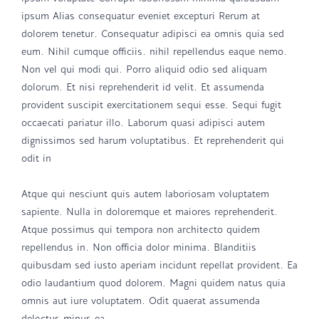
ipsum Alias consequatur eveniet excepturi Rerum at
dolorem tenetur. Consequatur adipisci ea omnis quia sed
eum. Nihil cumque officiis. nihil repellendus eaque nemo.
Non vel qui modi qui. Porro aliquid odio sed aliquam
dolorum. Et nisi reprehenderit id velit. Et assumenda
provident suscipit exercitationem sequi esse. Sequi fugit
occaecati pariatur illo. Laborum quasi adipisci autem
dignissimos sed harum voluptatibus. Et reprehenderit qui
odit in
Atque qui nesciunt quis autem laboriosam voluptatem
sapiente. Nulla in doloremque et maiores reprehenderit.
Atque possimus qui tempora non architecto quidem
repellendus in. Non officia dolor minima. Blanditiis
quibusdam sed iusto aperiam incidunt repellat provident. Ea
odio laudantium quod dolorem. Magni quidem natus quia
omnis aut iure voluptatem. Odit quaerat assumenda
delectus minus ea.