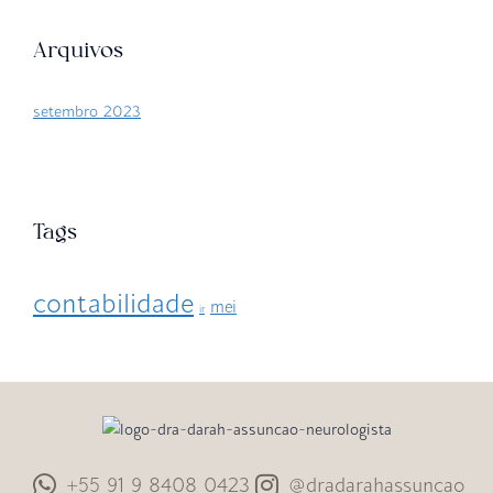
Arquivos
setembro 2023
Tags
contabilidade
mei
ir
+55 91 9 8408 0423
@dradarahassuncao