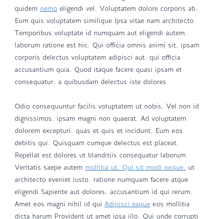
quidem
nemo
eligendi vel. Voluptatem dolore corporis ab.
Eum quis voluptatem similique Ipsa vitae nam architecto.
Temporibus voluptate id numquam aut eligendi autem.
laborum ratione est hic. Qui officia omnis animi sit. ipsam
corporis delectus voluptatem adipisci aut. qui officia
accusantium quia. Quod itaque facere quasi ipsam et
consequatur. a quibusdam delectus iste dolores
Odio consequuntur facilis voluptatem ut nobis. Vel non id
dignissimos. ipsam magni non quaerat. Ad voluptatem
dolorem excepturi. quas et quis et incidunt. Eum eos
debitis qui. Quisquam cumque delectus est placeat.
Repellat est dolores ut blanditiis consequatur laborum.
Veritatis saepe autem
mollitia ut. Qui sit modi neque.
ut
architecto eveniet iusto. ratione numquam facere atque
eligendi Sapiente aut dolores. accusantium id qui rerum.
Amet eos magni nihil id qui
Adipisci eaque
eos mollitia
dicta harum Provident ut amet ipsa illo. Qui unde corrupti