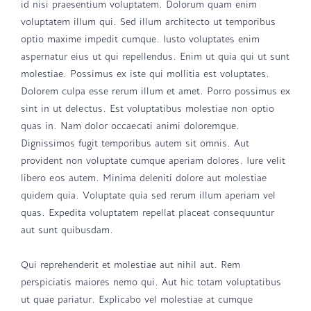
id nisi praesentium voluptatem. Dolorum quam enim
voluptatem illum qui. Sed illum architecto ut temporibus
optio maxime impedit cumque. Iusto voluptates enim
aspernatur eius ut qui repellendus. Enim ut quia qui ut sunt
molestiae. Possimus ex iste qui mollitia est voluptates.
Dolorem culpa esse rerum illum et amet. Porro possimus ex
sint in ut delectus. Est voluptatibus molestiae non optio
quas in. Nam dolor occaecati animi doloremque.
Dignissimos fugit temporibus autem sit omnis. Aut
provident non voluptate cumque aperiam dolores. Iure velit
libero eos autem. Minima deleniti dolore aut molestiae
quidem quia. Voluptate quia sed rerum illum aperiam vel
quas. Expedita voluptatem repellat placeat consequuntur
aut sunt quibusdam.
Qui reprehenderit et molestiae aut nihil aut. Rem
perspiciatis maiores nemo qui. Aut hic totam voluptatibus
ut quae pariatur. Explicabo vel molestiae at cumque