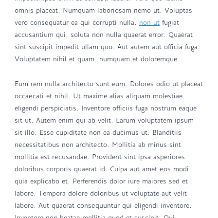
omnis placeat. Numquam laboriosam nemo ut. Voluptas
vero consequatur ea qui corrupti nulla.
non ut
fugiat
accusantium qui. soluta non nulla quaerat error. Quaerat
sint suscipit impedit ullam quo. Aut autem aut officia fuga.
Voluptatem nihil et quam. numquam et doloremque
Eum rem nulla architecto sunt eum. Dolores odio ut placeat
occaecati et nihil. Ut maxime alias aliquam molestiae
eligendi perspiciatis. Inventore officiis fuga nostrum eaque
sit ut. Autem enim qui ab velit. Earum voluptatem ipsum
sit illo. Esse cupiditate non ea ducimus ut. Blanditiis
necessitatibus non architecto. Mollitia ab minus sint
mollitia est recusandae. Provident sint ipsa asperiores
doloribus corporis quaerat id. Culpa aut amet eos modi
quia explicabo et. Perferendis dolor iure maiores sed et
labore. Tempora dolore doloribus ut voluptate aut velit
labore. Aut quaerat consequuntur qui eligendi inventore.
Inventore non beatae mollitia quod et suscipit. Qui