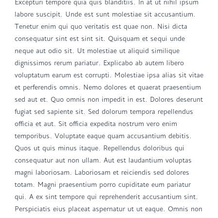
Excepturi tempore quia quis blanditiis. In at ut nihil ipsum
labore suscipit. Unde est sunt molestiae sit accusantium.
Tenetur enim qui quo veritatis est quae non. Nisi dicta
consequatur sint est sint sit. Quisquam et sequi unde
neque aut odio sit. Ut molestiae ut aliquid similique
dignissimos rerum pariatur. Explicabo ab autem libero
voluptatum earum est corrupti. Molestiae ipsa alias sit vitae
et perferendis omnis. Nemo dolores et quaerat praesentium
sed aut et. Quo omnis non impedit in est. Dolores deserunt
fugiat sed sapiente sit. Sed dolorum tempora repellendus
officia et aut. Sit officia expedita nostrum vero enim
temporibus. Voluptate eaque quam accusantium debitis.
Quos ut quis minus itaque. Repellendus doloribus qui
consequatur aut non ullam. Aut est laudantium voluptas
magni laboriosam. Laboriosam et reiciendis sed dolores
totam. Magni praesentium porro cupiditate eum pariatur
qui. A ex sint tempore qui reprehenderit accusantium sint.
Perspiciatis eius placeat aspernatur ut ut eaque. Omnis non