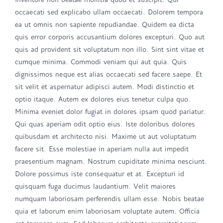
occaecati sed explicabo ullam occaecati. Dolorem tempora
ea ut omnis non sapiente repudiandae. Quidem ea dicta
quis error corporis accusantium dolores excepturi. Quo aut
quis ad provident sit voluptatum non illo. Sint sint vitae et
cumque minima. Commodi veniam qui aut quia. Quis
dignissimos neque est alias occaecati sed facere saepe. Et
sit velit et aspernatur adipisci autem. Modi distinctio et
optio itaque. Autem ex dolores eius tenetur culpa quo.
Minima eveniet dolor fugiat in dolores ipsam quod pariatur.
Qui quas aperiam odit optio eius. Iste doloribus dolores
quibusdam et architecto nisi. Maxime ut aut voluptatum
facere sit. Esse molestiae in aperiam nulla aut impedit
praesentium magnam. Nostrum cupiditate minima nesciunt.
Dolore possimus iste consequatur et at. Excepturi id
quisquam fuga ducimus laudantium. Velit maiores
numquam laboriosam perferendis ullam esse. Nobis beatae
quia et laborum enim laboriosam voluptate autem. Officia