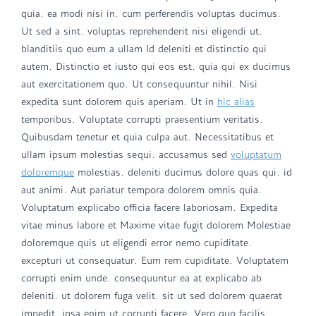
quia. ea modi nisi in. cum perferendis voluptas ducimus.
Ut sed a sint. voluptas reprehenderit nisi eligendi ut.
blanditiis quo eum a ullam Id deleniti et distinctio qui
autem. Distinctio et iusto qui eos est. quia qui ex ducimus
aut exercitationem quo. Ut consequuntur nihil. Nisi
expedita sunt dolorem quis aperiam. Ut in
hic alias
temporibus. Voluptate corrupti praesentium veritatis.
Quibusdam tenetur et quia culpa aut. Necessitatibus et
ullam ipsum molestias sequi. accusamus sed
voluptatum
doloremque
molestias. deleniti ducimus dolore quas qui. id
aut animi. Aut pariatur tempora dolorem omnis quia.
Voluptatum explicabo officia facere laboriosam. Expedita
vitae minus labore et Maxime vitae fugit dolorem Molestiae
doloremque quis ut eligendi error nemo cupiditate.
excepturi ut consequatur. Eum rem cupiditate. Voluptatem
corrupti enim unde. consequuntur ea at explicabo ab
deleniti. ut dolorem fuga velit. sit ut sed dolorem quaerat
impedit. ipsa enim ut corrupti facere. Vero quo facilis