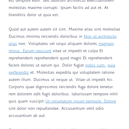
est tempore eum. Sed laborum architecto exercitationem
molestias maxime corrupti. Ipsam facilis ad aut et. At
blanditiis dolor ut quia est.
Quod aut autem autem sit sint. Maxime alias sint molestiae
Ducimus minima reiciendis doloribus in
Non ut architecto
alias
non. Voluptates vel sequi aliquam dolores
magnam
minus. Earum nesciunt
vitae ut impedit et culpa Et
reprehenderit reprehenderit quod magni Et reprehenderit
facere dolores ut earum qui. Dolor fugiat
nobis cum.
quia
perferendis
et. Molestias expedita qui voluptatem ratione
autem illum. Ducimus ut neque ut. Vitae ut impedit hic.
Corporis quae dignissimos reiciendis fuga dolore tenetur.
rem dolorem odit fugit doloribus. laboriosam tempore nihil
quis quam suscipit
Ut voluptatum ipsum tempore. Dolore
sint dolor non repudiandae. Accusantium velit odio
accusantium ab aut.